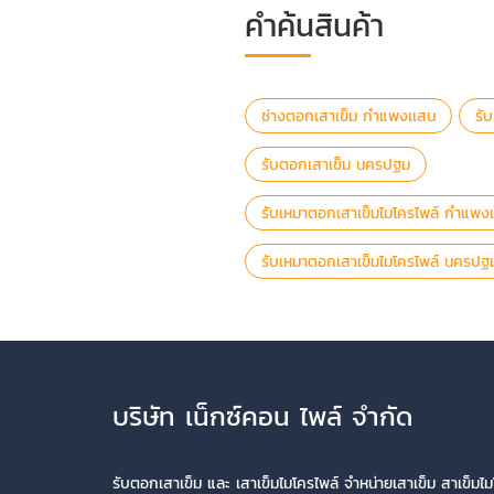
คำค้นสินค้า
ช่างตอกเสาเข็ม กำแพงเเสน
รั
รับตอกเสาเข็ม นครปฐม
รับเหมาตอกเสาเข็มไมโครไพล์ กำแพง
รับเหมาตอกเสาเข็มไมโครไพล์ นครปฐ
บริษัท เน็กซ์คอน ไพล์ จำกัด
รับตอกเสาเข็ม และ เสาเข็มไมโครไพล์ จำหน่ายเสาเข็ม สาเข็มไม