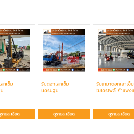
เสาเข็ม
รับตอกเสาเข็ม
รับเหมาตอกเสาเข็ม
ฐม
นครปฐม
ไมโครไพล์ กำแพงเ
ูรายละเอียด
ดูรายละเอียด
ดูรายละเอียด