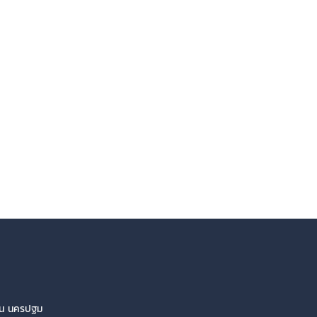
สน นครปฐม