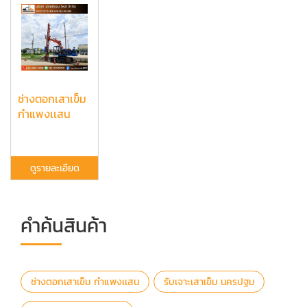
ช่างตอกเสาเข็ม
กำแพงเเสน
ดูรายละเอียด
คำค้นสินค้า
ช่างตอกเสาเข็ม กำแพงเเสน
รับเจาะเสาเข็ม นครปฐม