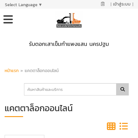
|
เข้าสู่ระบบ
|
Select Language
▼
รับตอกเสาเข็มกำแพงแสน นครปฐม
หน้าแรก
»
แคตตาล็อกออนไลน์
แคตตาล็อกออนไลน์