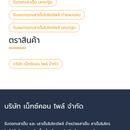
รับตอกเสาเข็ม นครปฐม
รับเหมาตอกเสาเข็มไมโครไพล์ กำแพงเเสน
รับเหมาตอกเสาเข็มไมโครไพล์ นครปฐม
ตราสินค้า
บริษัท เน็กซ์คอน ไพล์ จำกัด
บริษัท เน็กซ์คอน ไพล์ จำกัด
รับตอกเสาเข็ม และ เสาเข็มไมโครไพล์ จำหน่ายเสาเข็ม สาเข็มไมโคร